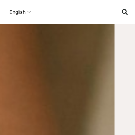
们
English