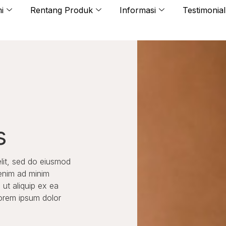
i
Rentang Produk
Informasi
Testimonial
s
elit, sed do eiusmod
 enim ad minim
 ut aliquip ex ea
orem ipsum dolor