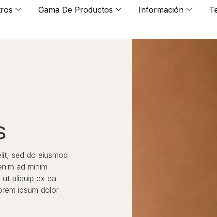
ros
Gama De Productos
Información
T
s
elit, sed do eiusmod
 enim ad minim
 ut aliquip ex ea
orem ipsum dolor